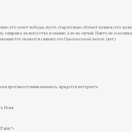
ойне; кто хочет победы, пусть старательно обучает воинов; кто жел
, опираясь на искусство и знание, а не на случай. Никто не осмелив
ражении тот окажется сильнее его.
Оригинальный текст
(лат.)
емя противостояния началось, придется потерпеть.
ть Игил
mTable">