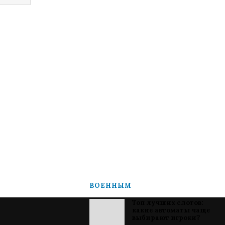
ВОЕННЫМ
Топ лучших слотов:
какие автоматы чаще
выбирают игроки?