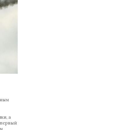
бным
ки, а
 первый
ым