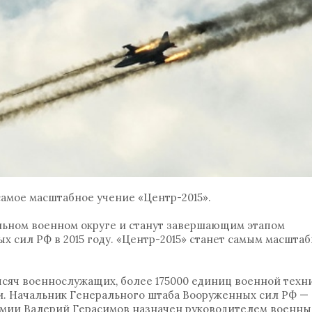
 самое масштабное учение «Центр-2015».
льном военном округе и станут завершающим этапом
х сил РФ в 2015 году. «Центр-2015» станет самым масшта
ысяч военнослужащих, более 175000 единиц военной техни
ии. Начальник Генерального штаба Вооруженных сил РФ —
рмии Валерий Герасимов назначен руководителем военн