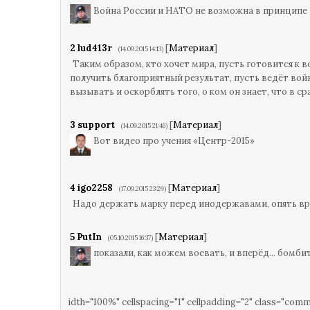
Война России и НАТО не возможна в принципе
2
lud413r
[
Материал
]
(14.09.2015 14:13)
Таким образом, кто хочет мира, пусть готовится к в
получить благоприятный результат, пусть ведёт войну
вызывать и оскорблять того, о ком он знает, что в с
3
support
[
Материал
]
(14.09.2015 21:46)
Вот видео про учения «Центр-2015»
4
igo2258
[
Материал
]
(17.09.2015 23:29)
Надо держать марку перед инодержавами, опять вр
5
PutIn
[
Материал
]
(05.10.2015 16:37)
показали, как можем воевать, и вперёд... бомби
idth="100%" cellspacing="1" cellpadding="2" class="com