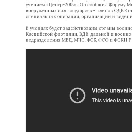
учением «Центр-2015» . Он сообщил Форуму М
вооруженных сил государств - членов ОДКБ 
специальных операций, организации и ведени
В учениях будет задействованы органы военн
Каспийской флотилии, ВДВ, дальней и военно
подразделения МВД, МЧС, ФСБ, ФСО и ФСКН Р