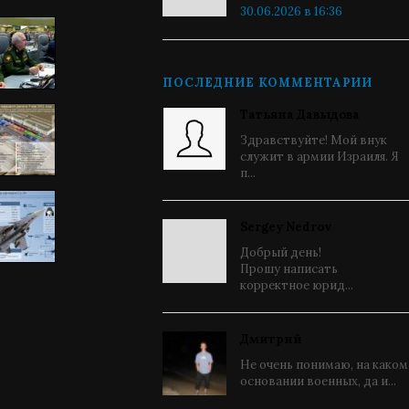
30.06.2026 в 16:36
ПОСЛЕДНИЕ КОММЕНТАРИИ
Татьяна Давыдова
Здравствуйте! Мой внук
служит в армии Израиля. Я
п...
Sergey Nedrov
Добрый день!
Прошу написать
корректное юрид...
Дмитрий
Не очень понимаю, на каком
основании военных, да и...