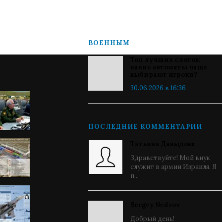
ВОЕННЫМ
Топ лучших слотов:
какие автоматы чаще
выбирают игроки?
30.06.2026 в 16:36
ПОСЛЕДНИЕ КОММЕНТАРИИ
Татьяна Давыдова
Здравствуйте! Мой внук
служит в армии Израиля. Я
п...
Sergey Nedrov
Добрый день!