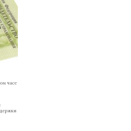
ом часе
н
ддержки