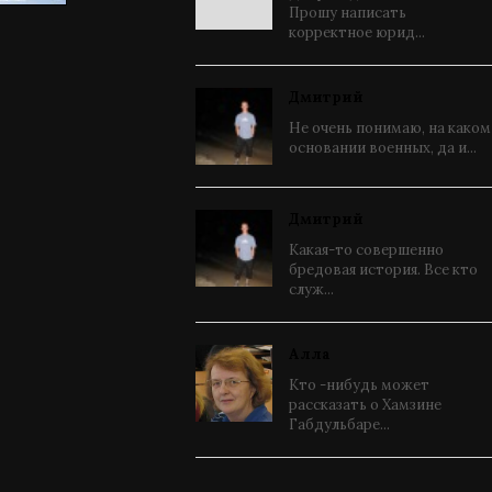
Прошу написать
корректное юрид...
Дмитрий
Не очень понимаю, на каком
основании военных, да и...
Дмитрий
Какая-то совершенно
бредовая история. Все кто
служ...
Алла
Кто -нибудь может
рассказать о Хамзине
Габдульбаре...