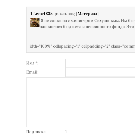
1
Lena4835
[
Материал
]
(16.06.2017 00:07)
Я не согласна с министром Силуановым. Им бы 
наполнения бюджета и пенсионного фонда. Это н
idth="100%" cellspacing="1" cellpadding="2" class="com
Имя *:
Email:
Подписка:
1