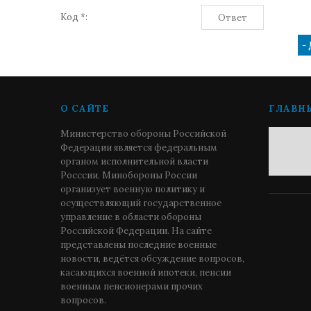
Код *:
О САЙТЕ
ГЛАВН
Министерство обороны Российской
Федерации является федеральным
органом исполнительной власти
Росссии. Минобороны России
организует военную политику и
осуществляющий государственное
управление в области обороны
Российской Федерации. На сайте
представлены последние военные
новости, ведётся обсуждение вопросов,
касающихся военной ипотеки, пенсии
военным пенсионерами прочих
вопросов.