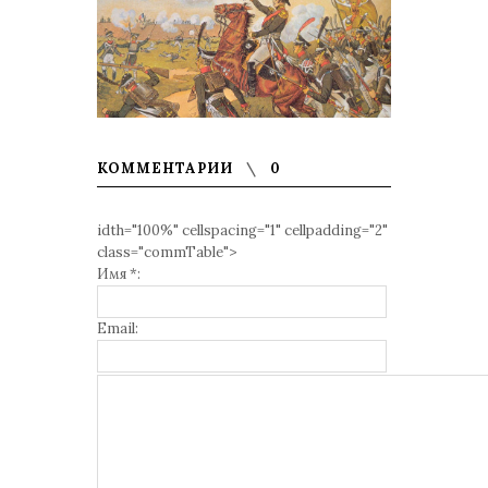
КОММЕНТАРИИ
0
idth="100%" cellspacing="1" cellpadding="2"
class="commTable">
Имя *:
Email: