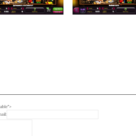
able">
ail: