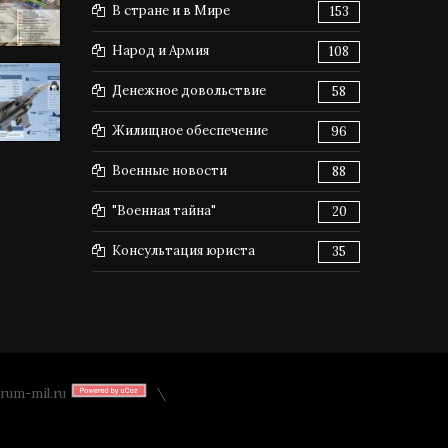
В стране и в Мире
153
Народ и Армия
108
Денежное довольствие
58
Жилищное обеспечение
96
Военные новости
88
"Военная тайна"
20
Консультация юриста
35
rum-mil.ru