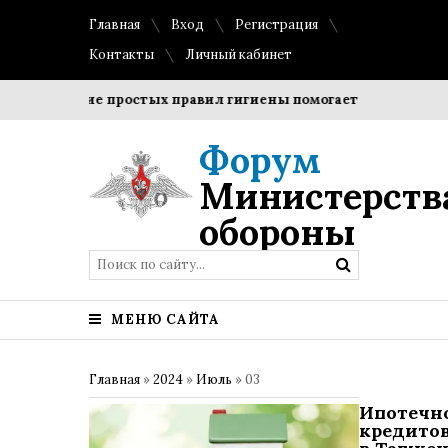
Главная
Вход
Регистрация
Контакты
Личный кабинет
облюдение простых правил гигиены помогает сохранить про
Форум
Министерств
обороны
МЕНЮ САЙТА
Главная
»
2024
»
Июль
»
03
Ипотечн
кредито