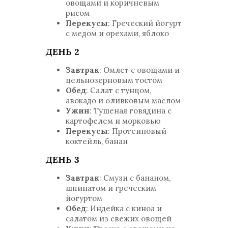
овощами и коричневым
рисом
Перекусы
: Греческий йогурт
с медом и орехами, яблоко
ДЕНЬ 2
Завтрак
: Омлет с овощами и
цельнозерновым тостом
Обед
: Салат с тунцом,
авокадо и оливковым маслом
Ужин
: Тушеная говядина с
картофелем и морковью
Перекусы
: Протеиновый
коктейль, банан
ДЕНЬ 3
Завтрак
: Смузи с бананом,
шпинатом и греческим
йогуртом
Обед
: Индейка с киноа и
салатом из свежих овощей