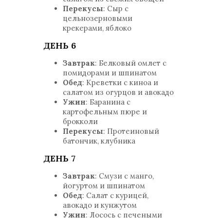
Перекусы
: Сыр с
цельнозерновыми
крекерами, яблоко
ДЕНЬ 6
Завтрак
: Белковый омлет с
помидорами и шпинатом
Обед
: Креветки с киноа и
салатом из огурцов и авокадо
Ужин
: Баранина с
картофельным пюре и
брокколи
Перекусы
: Протеиновый
батончик, клубника
ДЕНЬ 7
Завтрак
: Смузи с манго,
йогуртом и шпинатом
Обед
: Салат с курицей,
авокадо и кунжутом
Ужин
: Лосось с печеными