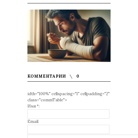
КОММЕНТАРИИ
0
idth="100%" cellspacing="1" cellpadding="2"
class="commTable">
Имя *:
Email: