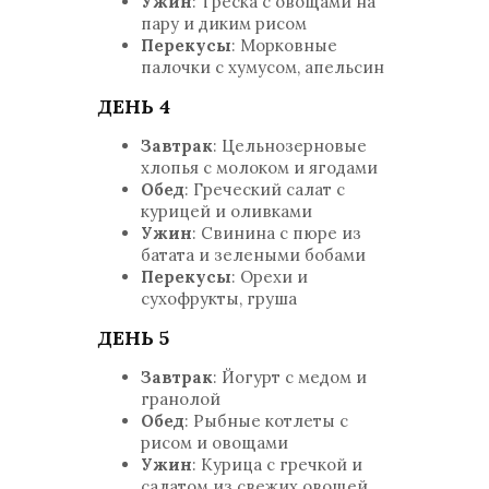
Ужин
: Треска с овощами на
пару и диким рисом
Перекусы
: Морковные
палочки с хумусом, апельсин
ДЕНЬ 4
Завтрак
: Цельнозерновые
хлопья с молоком и ягодами
Обед
: Греческий салат с
курицей и оливками
Ужин
: Свинина с пюре из
батата и зелеными бобами
Перекусы
: Орехи и
сухофрукты, груша
ДЕНЬ 5
Завтрак
: Йогурт с медом и
гранолой
Обед
: Рыбные котлеты с
рисом и овощами
Ужин
: Курица с гречкой и
салатом из свежих овощей