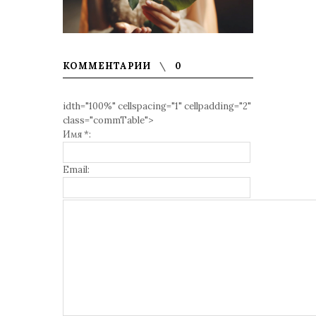
КОММЕНТАРИИ
0
idth="100%" cellspacing="1" cellpadding="2"
class="commTable">
Имя *:
Email: