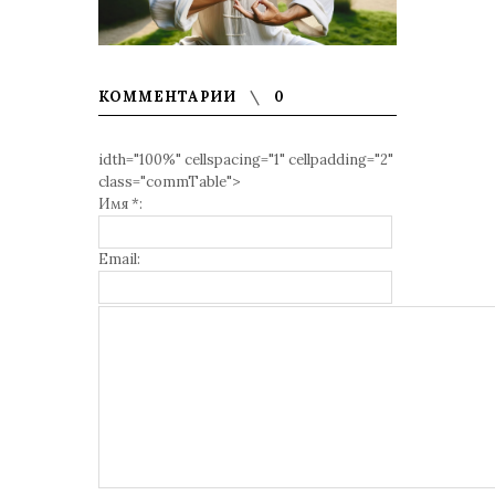
КОММЕНТАРИИ
0
idth="100%" cellspacing="1" cellpadding="2"
class="commTable">
Имя *:
Email: