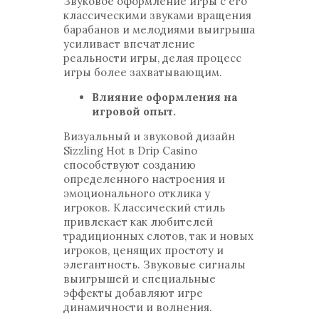
Звуковое оформление игры с его
классическими звуками вращения
барабанов и мелодиями выигрыша
усиливает впечатление
реальности игры, делая процесс
игры более захватывающим.
Влияние оформления на
игровой опыт.
Визуальный и звуковой дизайн
Sizzling Hot в Drip Casino
способствуют созданию
определенного настроения и
эмоционального отклика у
игроков. Классический стиль
привлекает как любителей
традиционных слотов, так и новых
игроков, ценящих простоту и
элегантность. Звуковые сигналы
выигрышей и специальные
эффекты добавляют игре
динамичности и волнения.