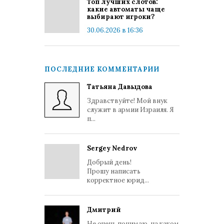
Топ лучших слотов:
какие автоматы чаще
выбирают игроки?
30.06.2026 в 16:36
ПОСЛЕДНИЕ КОММЕНТАРИИ
Татьяна Давыдова
Здравствуйте! Мой внук
служит в армии Израиля. Я
п...
Sergey Nedrov
Добрый день!
Прошу написать
корректное юрид...
Дмитрий
Не очень понимаю, на каком