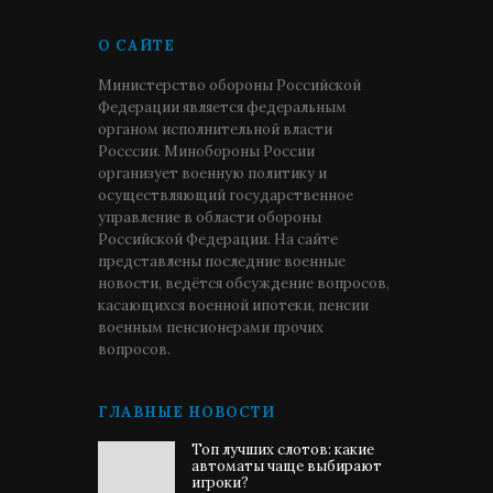
О САЙТЕ
Министерство обороны Российской
Федерации является федеральным
органом исполнительной власти
Росссии. Минобороны России
организует военную политику и
осуществляющий государственное
управление в области обороны
Российской Федерации. На сайте
представлены последние военные
новости, ведётся обсуждение вопросов,
касающихся военной ипотеки, пенсии
военным пенсионерами прочих
вопросов.
ГЛАВНЫЕ НОВОСТИ
Топ лучших слотов: какие
автоматы чаще выбирают
игроки?