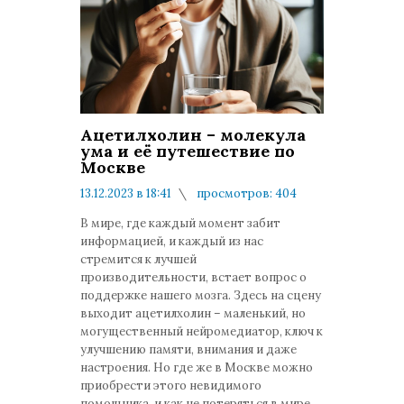
Ацетилхолин – молекула
ума и её путешествие по
Москве
13.12.2023 в 18:41
просмотров: 404
комментариев: 0
В мире, где каждый момент забит
информацией, и каждый из нас
стремится к лучшей
производительности, встает вопрос о
поддержке нашего мозга. Здесь на сцену
выходит ацетилхолин – маленький, но
могущественный нейромедиатор, ключ к
улучшению памяти, внимания и даже
настроения. Но где же в Москве можно
приобрести этого невидимого
помощника, и как не потеряться в мире