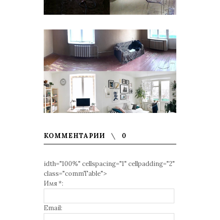
КОММЕНТАРИИ
0
idth="100%" cellspacing="1" cellpadding="2"
class="commTable">
Имя *:
Email: