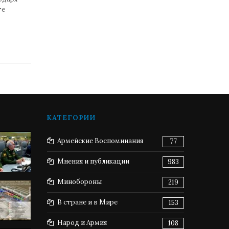
те
КАТЕГОРИИ
Армейские Воспоминания
77
Мнения и публикации
983
Минобороны
219
В стране и в Мире
153
Народ и Армия
108