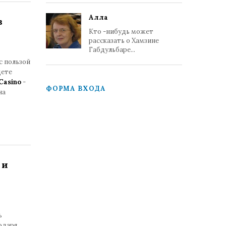
Алла
в
Кто -нибудь может
рассказать о Хамзине
Габдульбаре...
с пользой
щете
Casino
-
ФОРМА ВХОДА
на
 и
ь
одаря