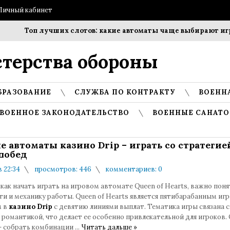
Личный кабинет
Топ лучших слотов: какие автоматы чаще выбирают игроки
терства обороны
БРАЗОВАНИЕ
СЛУЖБА ПО КОНТРАКТУ
ВОЕНН
ВОЕННОЕ ЗАКОНОДАТЕЛЬСТВО
ВОЕННЫЕ САНАТО
е автоматы казино Drip – играть со стратегие
побед
в 22:34
просмотров: 446
комментариев: 0
как начать играть на игровом автомате Queen of Hearts, важно поня
ти и механику работы. Queen of Hearts является пятибарабанным иг
м в
казино Drip
с девятию линиями выплат. Тематика игры связана с
романтикой, что делает ее особенно привлекательной для игроков.
 - собрать комбинации
...
Читать дальше »