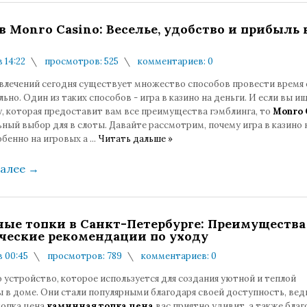
в Monro Casino: Веселье, удобство и прибыль 
в 14:22
просмотров: 525
комментариев: 0
звлечений сегодня существует множество способов провести время 
льно. Один из таких способов - игра в казино на деньги. И если вы и
, которая предоставит вам все преимущества гэмблинга, то
Monro 
ный выбор для в слоты. Давайте рассмотрим, почему игра в казино 
обенно на игровых а
...
Читать дальше »
далее
→
ые топки в Санкт-Петербурге: Преимущества
ческие рекомендации по уходу
в 00:45
просмотров: 789
комментариев: 0
о устройство, которое используется для создания уютной и теплой
 в доме. Они стали популярными благодаря своей доступность, вед
топка цена
каминная топка цена
вас приятно удивит, а также благ