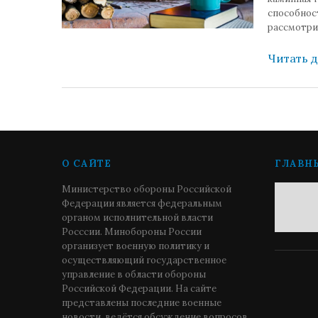
способнос
рассмотри
Читать 
О САЙТЕ
ГЛАВН
Министерство обороны Российской
Федерации является федеральным
органом исполнительной власти
Росссии. Минобороны России
организует военную политику и
осуществляющий государственное
управление в области обороны
Российской Федерации. На сайте
представлены последние военные
новости, ведётся обсуждение вопросов,