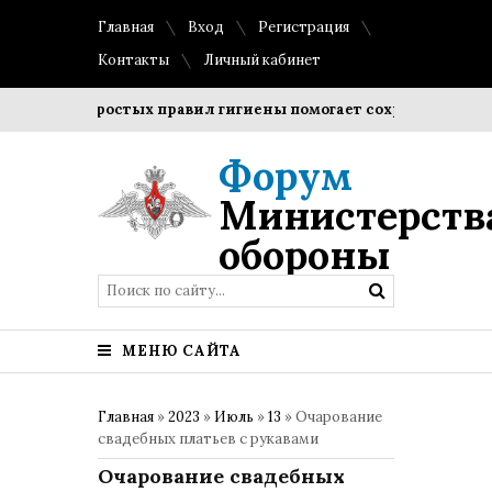
Главная
Вход
Регистрация
Контакты
Личный кабинет
ение простых правил гигиены помогает сохранить прозрачно
Форум
Министерств
обороны
МЕНЮ САЙТА
Главная
»
2023
»
Июль
»
13
» Очарование
свадебных платьев с рукавами
Очарование свадебных