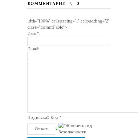
КОММЕНТАРИИ
0
idth="100%" cellspacing="1" cellpadding="2"
class="commTable">
Имя *:
Email:
Подписка:1 Код *: