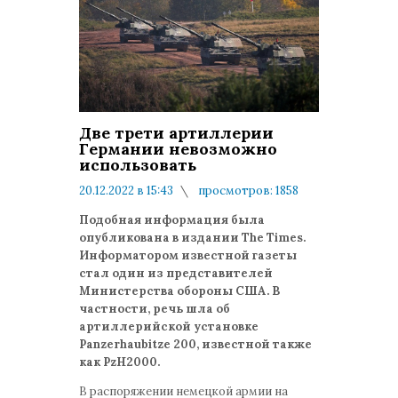
Две трети артиллерии
Германии невозможно
использовать
20.12.2022 в 15:43
просмотров: 1858
комментариев: 0
Подобная информация была
опубликована в издании The
Times
.
Информатором известной газеты
стал один из представителей
Министерства обороны США. В
частности, речь шла об
артиллерийской установке
Panzerhaubitze
200, известной также
как PzH
2000.
В распоряжении немецкой армии на