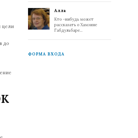
Алла
Кто -нибудь может
рассказать о Хамзине
й цели
Габдульбаре...
в до
ФОРМА ВХОДА
ление
ЭК
ее