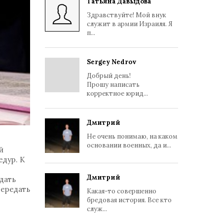
Татьяна Давыдова
Здравствуйте! Мой внук
служит в армии Израиля. Я
п...
Sergey Nedrov
Добрый день!
Прошу написать
корректное юрид...
Дмитрий
Не очень понимаю, на каком
основании военных, да и...
й
дур. К
Дмитрий
дать
передать
Какая-то совершенно
бредовая история. Все кто
служ...