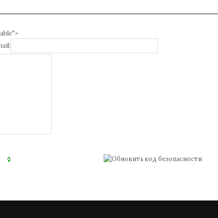
able">
ail: