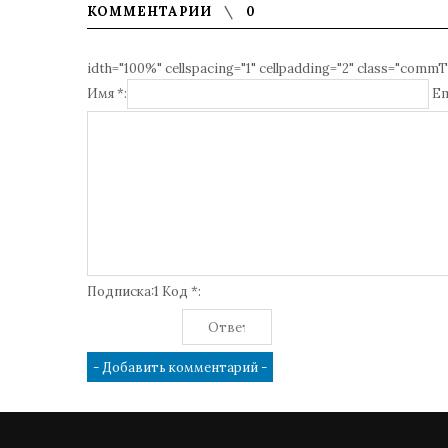
КОММЕНТАРИИ
0
idth="100%" cellspacing="1" cellpadding="2" class="commT
Имя *:
Em
Подписка:1 Код *: