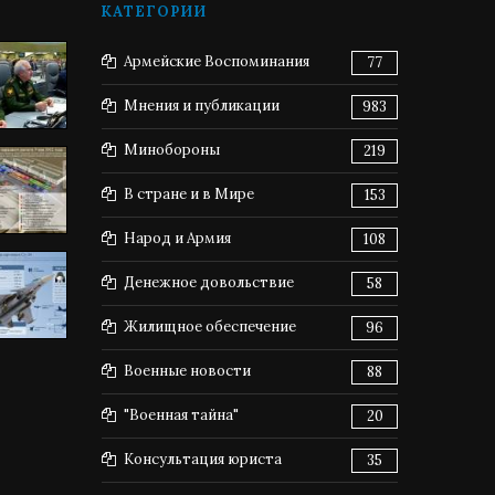
КАТЕГОРИИ
Армейские Воспоминания
77
Мнения и публикации
983
Минобороны
219
В стране и в Мире
153
Народ и Армия
108
Денежное довольствие
58
Жилищное обеспечение
96
Военные новости
88
"Военная тайна"
20
Консультация юриста
35