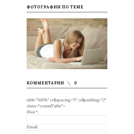
ФОТОГРАФИИ ПО ТЕМЕ
КОММЕНТАРИИ
0
idth="100%" cellspacing="1" cellpadding="2"
class="commTable">
Имя *:
Email: