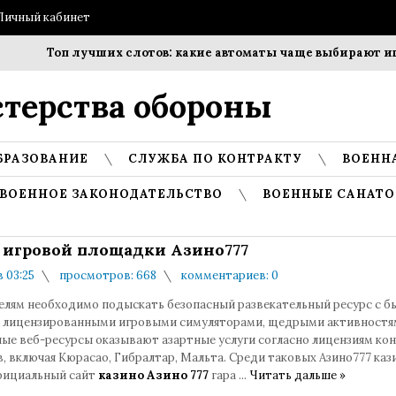
Личный кабинет
Топ лучших слотов: какие автоматы чаще выбирают игро
терства обороны
БРАЗОВАНИЕ
СЛУЖБА ПО КОНТРАКТУ
ВОЕНН
ВОЕННОЕ ЗАКОНОДАТЕЛЬСТВО
ВОЕННЫЕ САНАТО
 игровой площадки Азино777
в 03:25
просмотров: 668
комментариев: 0
елям необходимо подыскать безопасный развекательный ресурс с 
 лицензированными игровыми симуляторами, щедрыми активностя
ые веб-ресурсы оказывают азартные услуги согласно лицензиям ко
, включая Кюрасао, Гибралтар, Мальта. Среди таковых Азино777 каз
фициальный сайт
казино Азино 777
гара
...
Читать дальше »