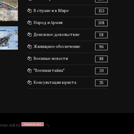
В стране и в Мире
153
Народ и Армия
108
Денежное довольствие
58
Жилищное обеспечение
96
Военные новости
88
"Военная тайна"
20
Консультация юриста
35
rum-mil.ru