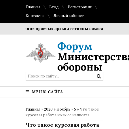
Главная
Вход
Регистрация
Контакты
Личный кабинет
Соблюдение простых правил гигиены помогает сохранить про
Форум
Министерств
обороны
МЕНЮ САЙТА
Главная
»
2020
»
Ноябрь
»
5
» Что такое
курсовая работа и как ее написать
Что такое курсовая работа