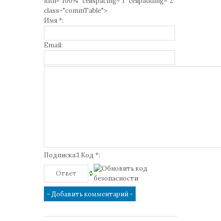
idth="100%" cellspacing="1" cellpadding="2"
class="commTable">
Имя *:
Email:
Подписка:1 Код *: