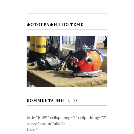
ФОТОГРАФИИ ПО ТЕМЕ
КОММЕНТАРИИ
0
idth="100%" cellspacing="1" cellpadding="2"
class="commTable">
Имя *: