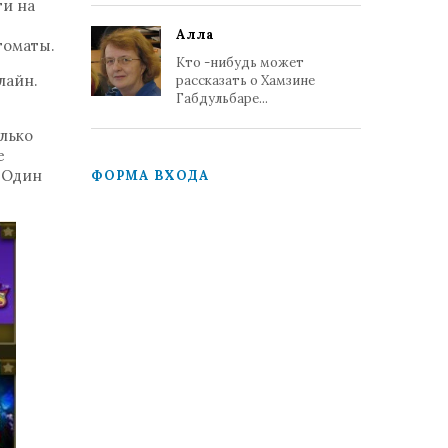
ти на
Алла
томаты.
Кто -нибудь может
лайн.
рассказать о Хамзине
Габдульбаре...
лько
е
 Один
ФОРМА ВХОДА