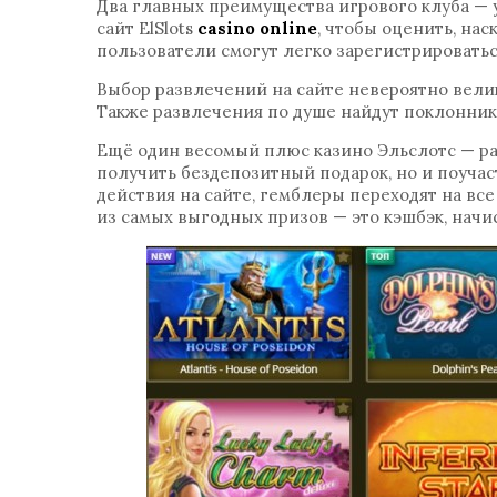
Два главных преимущества игрового клуба — у
сайт ElSlots
casino online
, чтобы оценить, на
пользователи смогут легко зарегистрироватьс
Выбор развлечений на сайте невероятно велик
Также развлечения по душе найдут поклонник
Ещё один весомый плюс казино Эльслотс — ра
получить бездепозитный подарок, но и поучас
действия на сайте, гемблеры переходят на в
из самых выгодных призов — это кэшбэк, нач