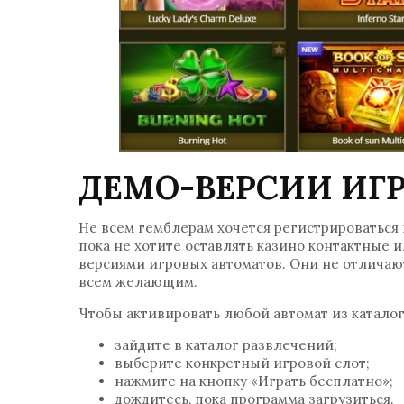
ДЕМО-ВЕРСИИ ИГР
Не всем гемблерам хочется регистрироваться 
пока не хотите оставлять казино контактные
версиями игровых автоматов. Они не отличаю
всем желающим.
Чтобы активировать любой автомат из катало
зайдите в каталог развлечений;
выберите конкретный игровой слот;
нажмите на кнопку «Играть бесплатно»;
дождитесь, пока программа загрузиться.