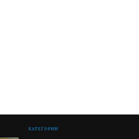
КАТЕГОРИИ