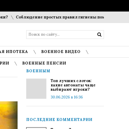
Соблюдение простых правил гигиены помогает сохранить пр
АЯ ИПОТЕКА
ВОЕННОЕ ВИДЕО
РИИ
ВОЕННЫЕ ПЕНСИИ
ВОЕННЫМ
Топ лучших слотов:
какие автоматы чаще
выбирают игроки?
30.06.2026 в 16:36
ПОСЛЕДНИЕ КОММЕНТАРИИ