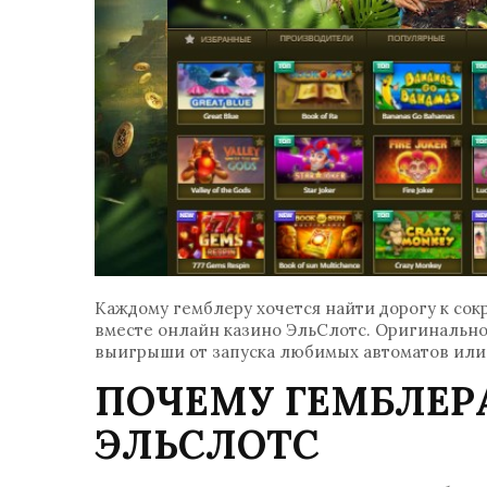
Каждому гемблеру хочется найти дорогу к со
вместе онлайн казино ЭльСлотс. Оригинальн
выигрыши от запуска любимых автоматов или 
ПОЧЕМУ ГЕМБЛЕР
ЭЛЬСЛОТС