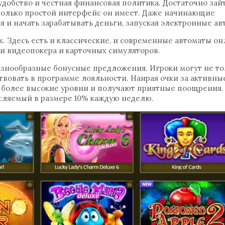
добство и честная финансовая политика. Достаточно зай
сколько простой интерфейс он имеет. Даже начинающие
я и начать зарабатывать деньги, запуская электронные ав
. Здесь есть и классические, и современные автоматы он
и видеопокера и карточных симуляторов.
знообразные бонусные предложения. Игроки могут не то
твовать в программе лояльности. Наирая очки за активны
се более высокие уровни и получают приятные поощрения.
исляемый в размере 10% каждую неделю.