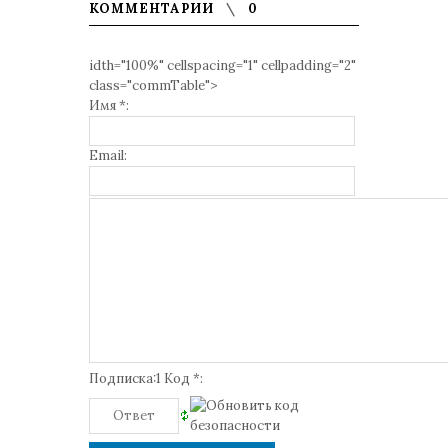
КОММЕНТАРИИ
0
idth="100%" cellspacing="1" cellpadding="2"
class="commTable">
Имя *:
Email:
Подписка:1 Код *: