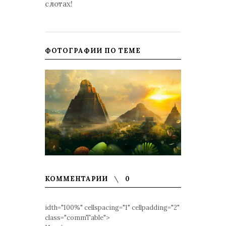
слотах!
ФОТОГРАФИИ ПО ТЕМЕ
КОММЕНТАРИИ
0
idth="100%" cellspacing="1" cellpadding="2"
class="commTable">