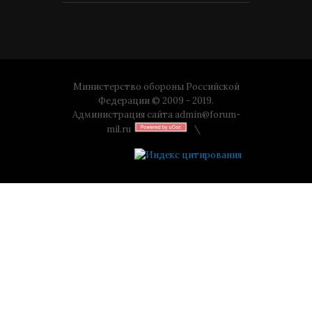
Министерство обороны Российской
Федерации © 2009 - 2019.
Администрация сайта
admin@forum-
mil.ru