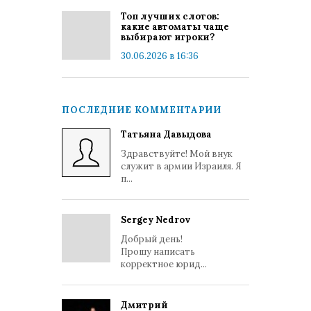
Топ лучших слотов:
какие автоматы чаще
выбирают игроки?
30.06.2026 в 16:36
ПОСЛЕДНИЕ КОММЕНТАРИИ
Татьяна Давыдова
Здравствуйте! Мой внук
служит в армии Израиля. Я
п...
Sergey Nedrov
Добрый день!
Прошу написать
корректное юрид...
Дмитрий