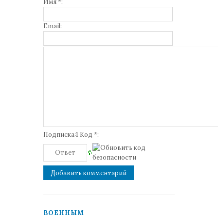
Имя *:
Email:
Подписка:1 Код *:
ВОЕННЫМ