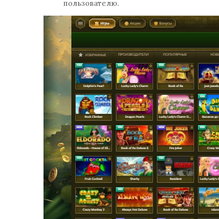
пользователю.