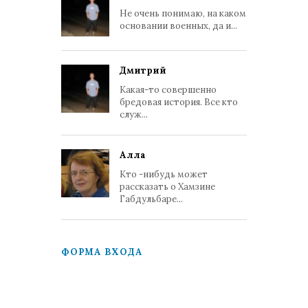
Не очень понимаю, на каком
основании военных, да и...
Дмитрий
Какая-то совершенно
бредовая история. Все кто
служ...
Алла
Кто -нибудь может
рассказать о Хамзине
Габдульбаре...
ФОРМА ВХОДА