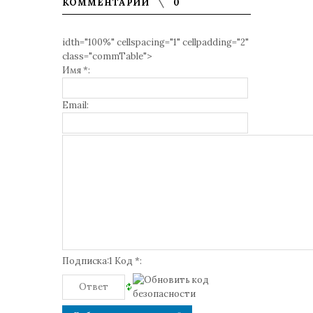
КОММЕНТАРИИ
0
idth="100%" cellspacing="1" cellpadding="2"
class="commTable">
Имя *:
Email:
Подписка:1 Код *: