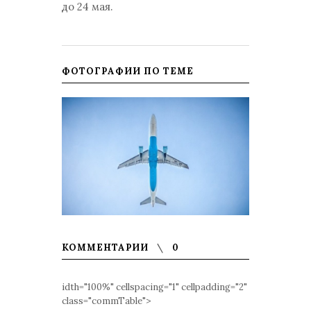
до 24 мая.
ФОТОГРАФИИ ПО ТЕМЕ
КОММЕНТАРИИ
0
idth="100%" cellspacing="1" cellpadding="2"
class="commTable">