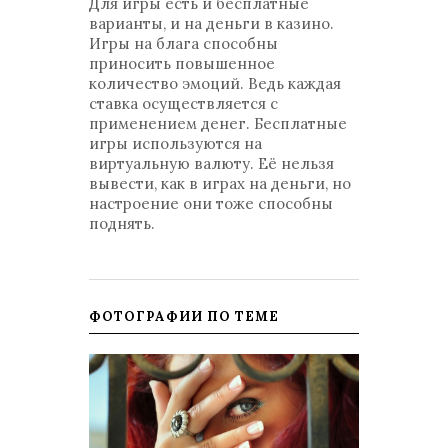
Для игры есть и бесплатные
варианты, и на деньги в казино.
Игры на блага способны
приносить повышенное
количество эмоций. Ведь каждая
ставка осуществляется с
применением денег. Бесплатные
игры используются на
виртуальную валюту. Её нельзя
вывести, как в играх на деньги, но
настроение они тоже способны
поднять.
ФОТОГРАФИИ ПО ТЕМЕ