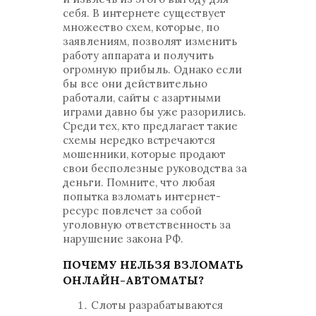
себя. В интернете существует
множество схем, которые, по
заявлениям, позволят изменить
работу аппарата и получить
огромную прибыль. Однако если
бы все они действительно
работали, сайты с азартными
играми давно бы уже разорились.
Среди тех, кто предлагает такие
схемы нередко встречаются
мошенники, которые продают
свои бесполезные руководства за
деньги. Помните, что любая
попытка взломать интернет-
ресурс повлечет за собой
уголовную ответственность за
нарушение закона РФ.
ПОЧЕМУ НЕЛЬЗЯ ВЗЛОМАТЬ
ОНЛАЙН-АВТОМАТЫ?
Слоты разрабатываются