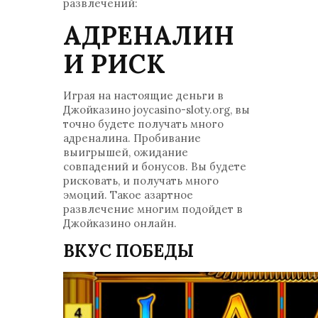
развлечений:
АДРЕНАЛИН
И РИСК
Играя на настоящие деньги в
Джойказино joycasino-sloty.org, вы
точно будете получать много
адреналина. Пробивание
выигрышей, ожидание
совпадений и бонусов. Вы будете
рисковать, и получать много
эмоций. Такое азартное
развлечение многим подойдет в
Джойказино онлайн.
ВКУС ПОБЕДЫ