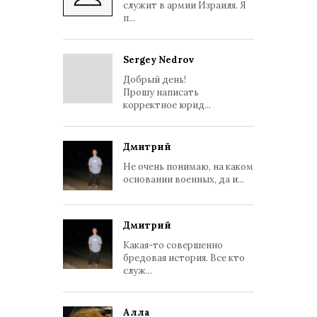
служит в армии Израиля. Я
п...
Sergey Nedrov
Добрый день!
Прошу написать
корректное юрид...
Дмитрий
Не очень понимаю, на каком
основании военных, да и...
Дмитрий
Какая-то совершенно
бредовая история. Все кто
служ...
Алла