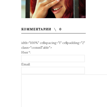
КОММЕНТАРИИ
0
idth="100%" cellspacing="1" cellpadding="2"
class="commTable">
Имя *:
Email: