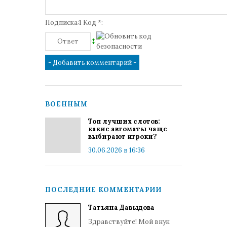
Подписка:1 Код *:
ВОЕННЫМ
Топ лучших слотов:
какие автоматы чаще
выбирают игроки?
30.06.2026 в 16:36
ПОСЛЕДНИЕ КОММЕНТАРИИ
Татьяна Давыдова
Здравствуйте! Мой внук