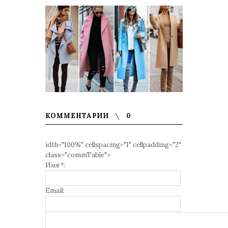
КОММЕНТАРИИ
0
idth="100%" cellspacing="1" cellpadding="2"
class="commTable">
Имя *:
Email: