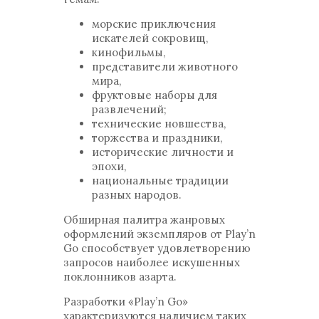
морские приключения
искателей сокровищ,
кинофильмы,
представители животного
мира,
фруктовые наборы для
развлечений;
технические новшества,
торжества и праздники,
исторические личности и
эпохи,
национальные традиции
разных народов.
Обширная палитра жанровых
оформлений экземпляров от Play’n
Go способствует удовлетворению
запросов наиболее искушенных
поклонников азарта.
Разработки «Play’n Go»
характеризуются наличием таких