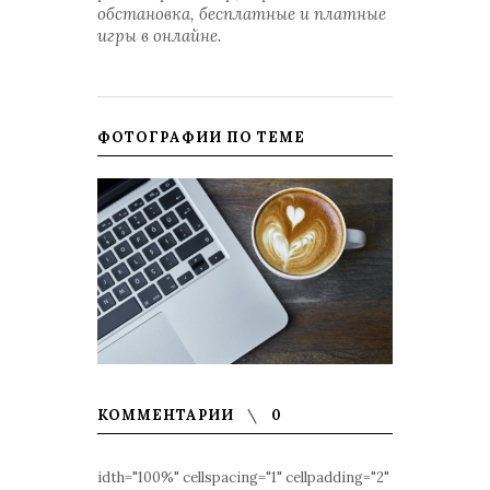
обстановка, бесплатные и платные
игры в онлайне.
ФОТОГРАФИИ ПО ТЕМЕ
КОММЕНТАРИИ
0
idth="100%" cellspacing="1" cellpadding="2"