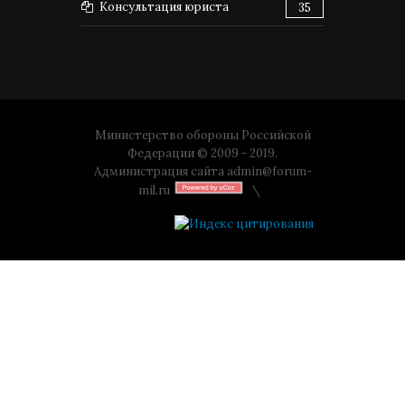
Консультация юриста
35
Министерство обороны Российской
Федерации © 2009 - 2019.
Администрация сайта
admin@forum-
mil.ru