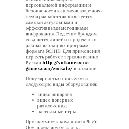
персональной информации и
безопасности клиентов азартного
клуба разработчик пользуется
самыми актуальными и
эффективными методиками
шифрования. Под этим брендом
создаются линейки продуктов в
разных вариациях программ
формата Full HD. Для применения
игр есть рабочее зеркало казино
Вулкан
http://vulkancasino-
games.com/zerkalo/
в онлайне.
Популярностью пользуются
следующие виды оборудования:
видео аппараты;
видео покерные
развлечения;
настольные игры.
Программисты компании «Play’n
Go» проектируют слоты,