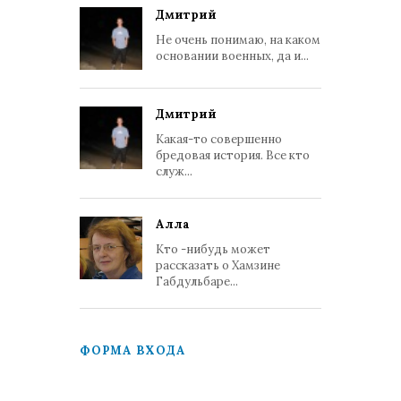
Дмитрий
Не очень понимаю, на каком
основании военных, да и...
Дмитрий
Какая-то совершенно
бредовая история. Все кто
служ...
Алла
Кто -нибудь может
рассказать о Хамзине
Габдульбаре...
ФОРМА ВХОДА