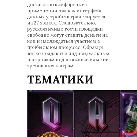
достаточно комфортные в
применении, так как интерфейс
данных устройств транслируется
на 27 языках. Следовательно,
русскоязычные гости площадки
свободно могут ставить деньги на
кон и наслаждаться участием в
прибыльном процессе. Образцы
легко поддаются индивидуальным
настройкам под пользовательские
требования к играм.
ТЕМАТИКИ