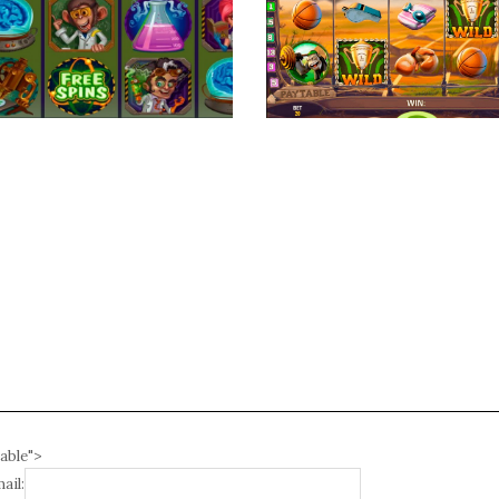
able">
ail: