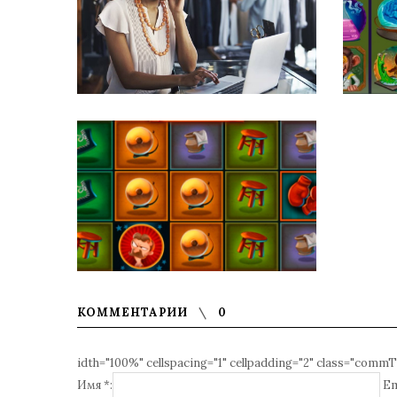
КОММЕНТАРИИ
0
idth="100%" cellspacing="1" cellpadding="2" class="commT
Имя *:
Em