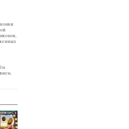
иконки
ной
иконок,
оженных
нём
вием.