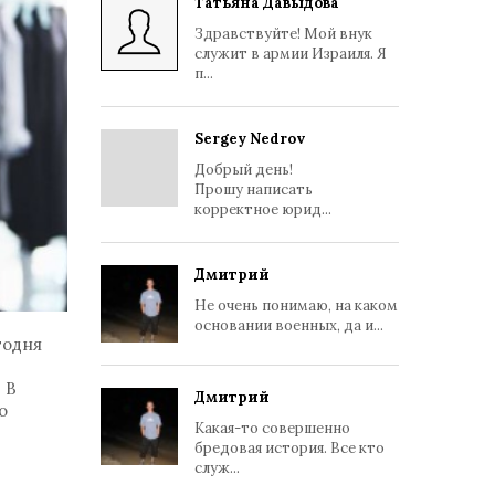
Татьяна Давыдова
Здравствуйте! Мой внук
служит в армии Израиля. Я
п...
Sergey Nedrov
Добрый день!
Прошу написать
корректное юрид...
Дмитрий
Не очень понимаю, на каком
основании военных, да и...
годня
 В
Дмитрий
о
Какая-то совершенно
бредовая история. Все кто
служ...