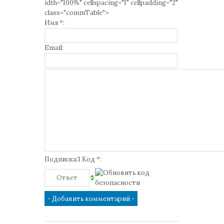
idth="100%" cellspacing="1" cellpadding="2"
class="commTable">
Имя *:
Email:
Подписка:1 Код *: