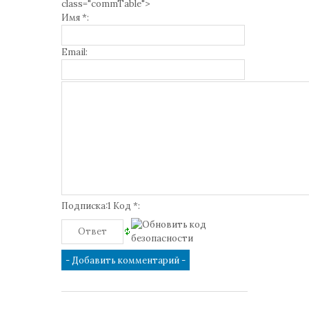
class="commTable">
Имя *:
Email:
Подписка:1 Код *: