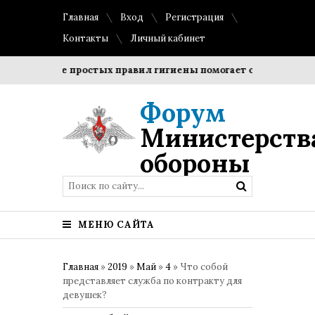
Главная
Вход
Регистрация
Контакты
Личный кабинет
блюдение простых правил гигиены помогает сохранить прозр
Форум
Министерств
обороны
МЕНЮ САЙТА
Главная
»
2019
»
Май
»
4
» Что собой
представляет служба по контракту для
девушек?