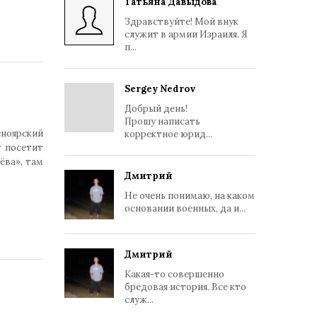
Татьяна Давыдова
Здравствуйте! Мой внук
служит в армии Израиля. Я
п...
Sergey Nedrov
Добрый день!
Прошу написать
сноярский
корректное юрид...
у посетит
ва», там
Дмитрий
Не очень понимаю, на каком
основании военных, да и...
Дмитрий
Какая-то совершенно
бредовая история. Все кто
служ...