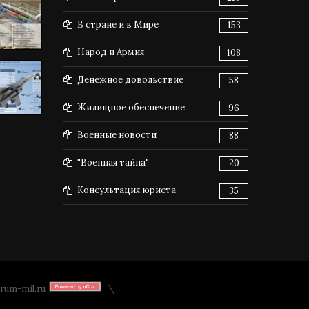
В стране и в Мире
153
Народ и Армия
108
Денежное довольствие
58
Жилищное обеспечение
96
Военные новости
88
"Военная тайна"
20
Консультация юриста
35
rum-mil.ru