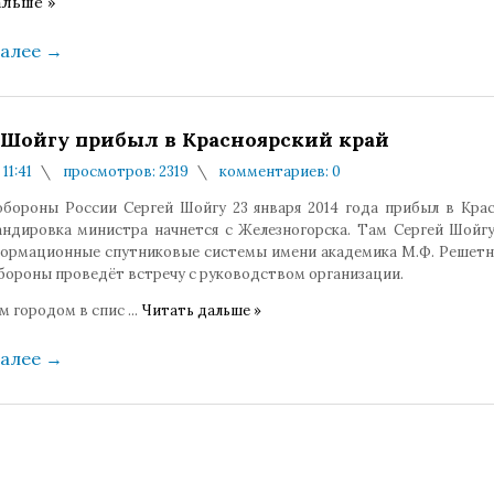
альше »
далее
→
 Шойгу прибыл в Красноярский край
 11:41
просмотров: 2319
комментариев: 0
бороны России Сергей Шойгу 23 января 2014 года прибыл в Кра
андировка министра начнется с Железногорска. Там Сергей Шойг
рмационные спутниковые системы имени академика М.Ф. Решетнё
бороны проведёт встречу с руководством организации.
 городом в спис
...
Читать дальше »
далее
→