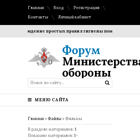
Главная
Вход
Регистрация
Контакты
Личный кабинет
?
Соблюдение простых правил гигиены помогает сохранит
Форум
Министерств
обороны
МЕНЮ САЙТА
Главная
»
Файлы
» Фильмы
В разделе материалов
:
1
Показано материалов
:
1-