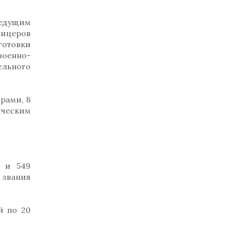
ведущим
фицеров
готовки
военно-
льного
рами, 8
ическим
а и 549
 звания
й по 20