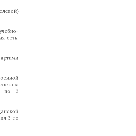
елевой)
чебно-
я сеть.
дартами
военной
состава
— по 3
данской
ия 3-го