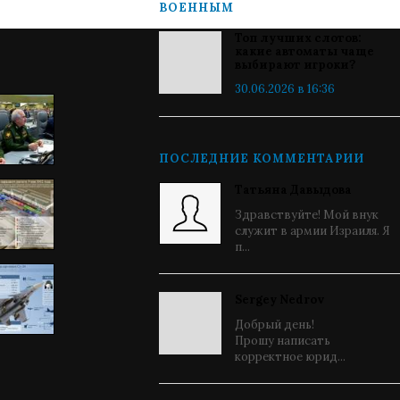
ВОЕННЫМ
Топ лучших слотов:
какие автоматы чаще
выбирают игроки?
30.06.2026 в 16:36
ПОСЛЕДНИЕ КОММЕНТАРИИ
Татьяна Давыдова
Здравствуйте! Мой внук
служит в армии Израиля. Я
п...
Sergey Nedrov
Добрый день!
Прошу написать
корректное юрид...