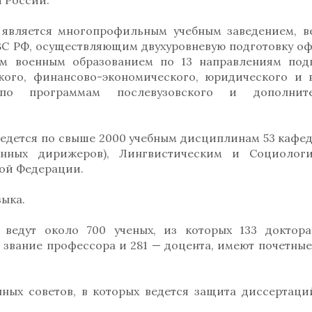
 России.
 является многопрофильным учебным заведением, 
ВС РФ, осуществляющим двухуровневую подготовку о
 военным образованием по 13 направлениям под
кого, финансово-экономического, юридического и 
о программам послевузовского и дополните
ведется по свыше 2000 учебным дисциплинам 53 кафед
енных дирижеров), Лингвистическим и Социолог
ой Федерации.
зыка.
 ведут около 700 ученых, из которых 133 доктор
е звание профессора и 281 — доцента, имеют почетные
нных советов, в которых ведется защита диссертаци