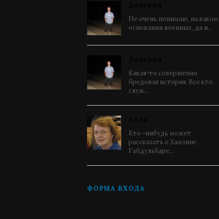
Дмитрий
Не очень понимаю, на каком
основании военных, да и...
Дмитрий
Какая-то совершенно
бредовая история. Все кто
служ...
Алла
Кто -нибудь может
рассказать о Хамзине
Габдульбаре...
ФОРМА ВХОДА