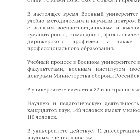
стали Героями Советского Союза и Героями
В настоящее время Военный университет
учебно-методическим и научным центром 
с высшим военно-специальным и высшим
гуманитарного, командного, филологичес
дирижерского профилей, а также п
профессионального образования.
Учебный процесс в Военном университете 
факультетами, военным институтом (во
центрами Министерства обороны Российск
В университете изучается 22 иностранных я
Научную и педагогическую деятельность
кандидатов наук, 148 человек имеют учено
116 человек.
В университете действует 11 диссертацио
научным специальностям.