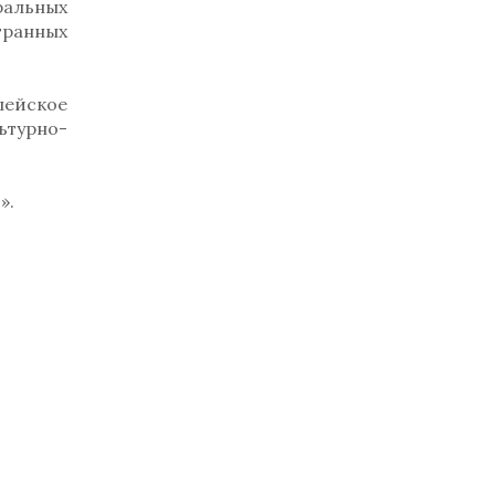
ральных
транных
пейское
турно-
».