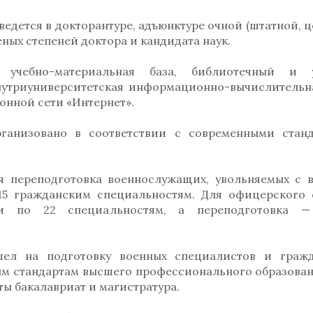
едется в докторантуре, адъюнктуре очной (штатной, ц
еных степеней доктора и кандидата наук.
 учебно-материальная база, библиотечный и у
утриуниверситетская информационно-вычислительна
онной сети «Интернет».
ганизовано в соответствии с современными стан
я переподготовка военнослужащих, увольняемых с 
15 гражданским специальностям. Для офицерского 
ии по 22 специальностям, а переподготовка 
шел на подготовку военных специалистов и граж
м стандартам высшего профессионального образован
ы бакалавриат и магистратура.