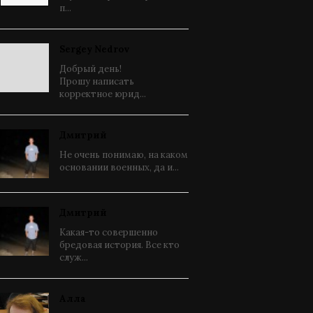
п...
Sergey Nedrov
Добрый день!
Прошу написать
корректное юрид...
Дмитрий
Не очень понимаю, на каком
основании военных, да и...
Дмитрий
Какая-то совершенно
бредовая история. Все кто
служ...
Алла