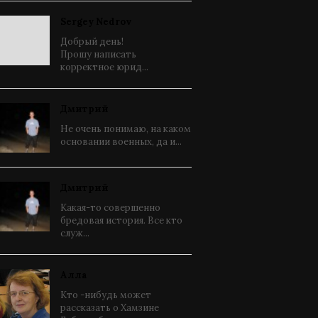
Sergey Nedrov
Добрый день!
Прошу написать
корректное юрид...
Дмитрий
Не очень понимаю, на каком
основании военных, да и...
Дмитрий
Какая-то совершенно
бредовая история. Все кто
служ...
Алла
Кто -нибудь может
рассказать о Хамзине