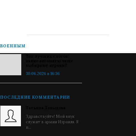
ВОЕННЫМ
Топ лучших слотов:
какие автоматы чаще
выбирают игроки?
30.06.2026 в 16:36
ПОСЛЕДНИЕ КОММЕНТАРИИ
Татьяна Давыдова
Здравствуйте! Мой внук
служит в армии Израиля. Я
п...