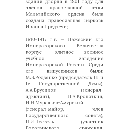
здании дворца в 1801 году для
членов православной ветви
Мальтийского ордена была
создана православная церковь
Иоанна Предтечи;
1810-1917 г.г. — Пажеский Его
Императорского Величества
корпус –элитное военное
учебное заведение
Императорской России. Среди
его выпускников были:
М.В.Родзянко (председатель III и
IV Государственной Думы),
А.А.Брусилов (генерал-
адьютант), П.А.Кропоткин,
Н.Н.Муравьев-Амурский
(генерал-майор, член
Государственного совета),
П.И.Пестель (участник
Бородинского сражения,