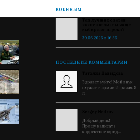
ВОЕННЫМ
Топ лучших слотов:
какие автоматы чаще
выбирают игроки?
30.06.2026 в 16:36
ПОСЛЕДНИЕ КОММЕНТАРИИ
Татьяна Давыдова
Здравствуйте! Мой внук
служит в армии Израиля. Я
п...
Sergey Nedrov
Добрый день!
Прошу написать
корректное юрид...