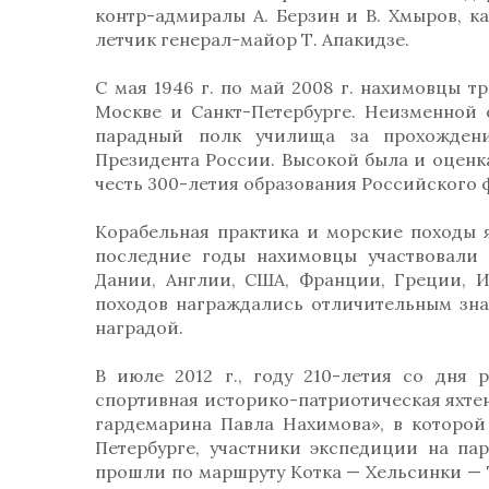
контр-адмиралы А. Берзин и В. Хмыров, к
летчик генерал-майор Т. Апакидзе.
С мая 1946 г. по май 2008 г. нахимовцы 
Москве и Санкт-Петербурге. Неизменной о
парадный полк училища за прохожден
Президента России. Высокой была и оценка
честь 300-летия образования Российского 
Корабельная практика и морские походы 
последние годы нахимовцы участвовали
Дании, Англии, США, Франции, Греции, И
походов награждались отличительным знак
наградой.
В июле 2012 г., году 210-летия со дня
спортивная историко-патриотическая яхте
гардемарина Павла Нахимова», в которой 
Петербурге, участники экспедиции на пар
прошли по маршруту Котка — Хельсинки — 