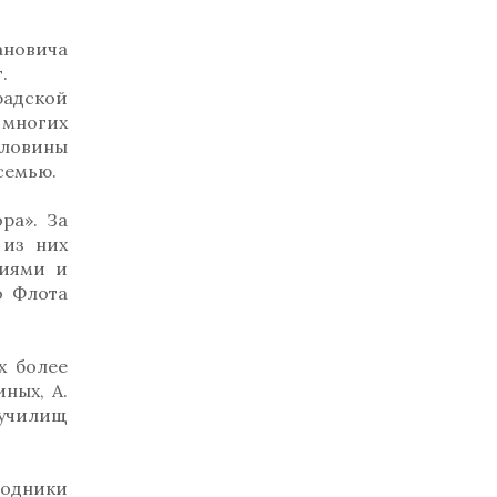
ановича
.
радской
у многих
оловины
семью.
ра». За
 из них
ниями и
о Флота
х более
ных, А.
 училищ
водники