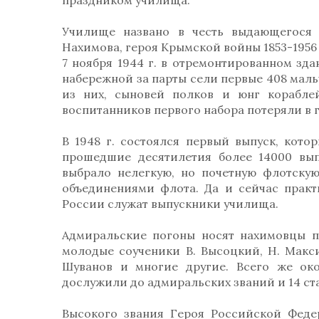
праздником училища.
Училище названо в честь выдающегося 
Нахимова, героя Крымской войны 1853-1956 г
7 ноября 1944 г. в отремонтированном зд
набережной за парты сели первые 408 мальч
из них, сыновей полков и юнг корабле
воспитанников первого набора потеряли в 
В 1948 г. состоялся первый выпуск, кото
прошедшие десятилетия более 14000 вып
выбрало нелегкую, но почетную флотску
объединениями флота. Да и сейчас прак
России служат выпускники училища.
Адмиральские погоны носят нахимовцы пер
молодые соученики В. Высоцкий, Н. Максим
Шуванов и многие другие. Всего же ок
дослужили до адмиральских званий и 14 ст
Высокого звания Героя Российской Феде