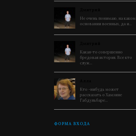
Дмитрий
Не очень понимаю, на каком
основании военных, да и...
Дмитрий
Какая-то совершенно
бредовая история. Все кто
служ...
Алла
Кто -нибудь может
рассказать о Хамзине
Габдульбаре...
ФОРМА ВХОДА