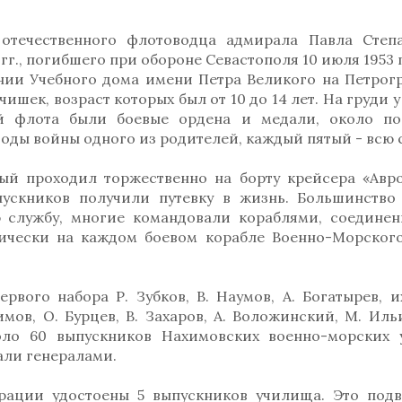
отечественного флотоводца адмирала Павла Степ
г., погибшего при обороне Севастополя 10 июля 1953 г
ании Учебного дома имени Петра Великого на Петрог
ишек, возраст которых был от 10 до 14 лет. На груди 
й флота были боевые ордена и медали, около п
годы войны одного из родителей, каждый пятый - всю 
рый проходил торжественно на борту крейсера «Авро
ускников получили путевку в жизнь. Большинство
ю службу, многие командовали кораблями, соедине
тически на каждом боевом корабле Военно-Морског
вого набора Р. Зубков, В. Наумов, А. Богатырев, и
ов, О. Бурцев, В. Захаров, А. Воложинский, М. Ильи
оло 60 выпускников Нахимовских военно-морских
али генералами.
рации удостоены 5 выпускников училища. Это под