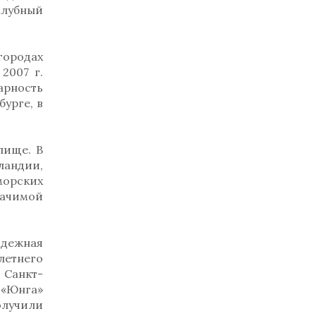
алубный
городах
2007 г.
рность
урге, в
лище. В
ландии,
морских
начимой
одежная
летнего
 Санкт-
 «Юнга»
олучили