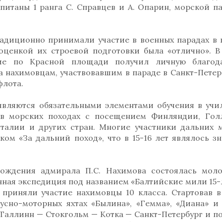
апитаны 1 ранга С. Справцев и А. Опарин, морской п
традиционно принимали участие в военных парадах в 
ценкой их строевой подготовки была «отлично». В 
ие по Красной площади получил личную благода
 нахимовцам, участвовавшим в параде в Санкт-Петерб
флота.
являются обязательными элементами обучения в учи
 в морских походах с посещением Финляндии, Гол
талии и других стран. Многие участники дальних 
ом «За дальний поход», что в 15-16 лет являлось з
 рождения адмирала П.С. Нахимова состоялась мол
нная экспедиция под названием «Балтийские мили 15-
приняли участие нахимовцы 10 класса. Стартовав в
усно-моторных яхтах «Былина», «Гемма», «Диана» и
Таллинн — Стокгольм — Котка — Санкт-Петербург и п