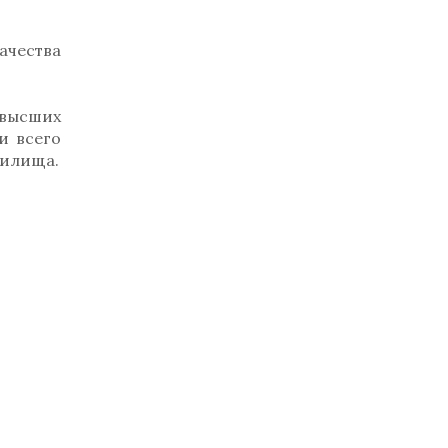
ачества
 высших
и всего
чилища.