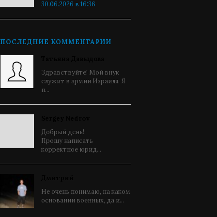
30.06.2026 в 16:36
ПОСЛЕДНИЕ КОММЕНТАРИИ
Татьяна Давыдова
Здравствуйте! Мой внук
служит в армии Израиля. Я
п...
Sergey Nedrov
Добрый день!
Прошу написать
корректное юрид...
Дмитрий
Не очень понимаю, на каком
основании военных, да и...