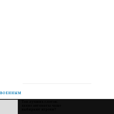
ВОЕННЫМ
Топ лучших слотов:
какие автоматы чаще
выбирают игроки?