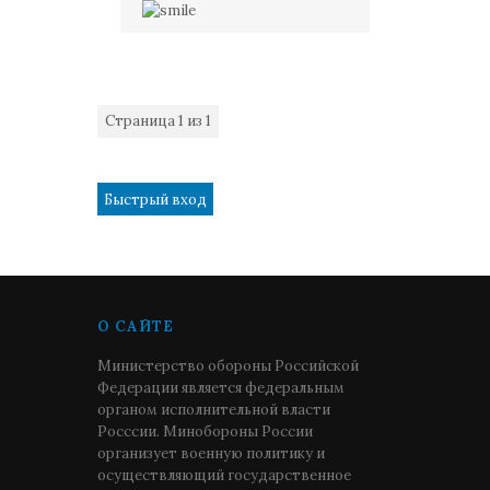
Страница
1
из
1
1
О САЙТЕ
Министерство обороны Российской
Федерации является федеральным
органом исполнительной власти
Росссии. Минобороны России
организует военную политику и
осуществляющий государственное