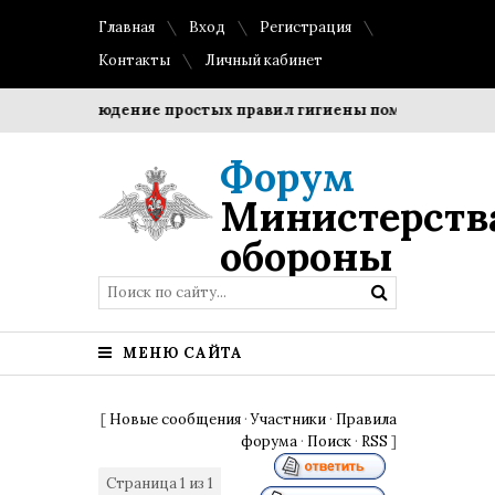
Главная
Вход
Регистрация
Контакты
Личный кабинет
и?
Соблюдение простых правил гигиены помогает сохрани
Форум
Министерств
обороны
МЕНЮ САЙТА
[
Новые сообщения
·
Участники
·
Правила
форума
·
Поиск
·
RSS
]
Страница
1
из
1