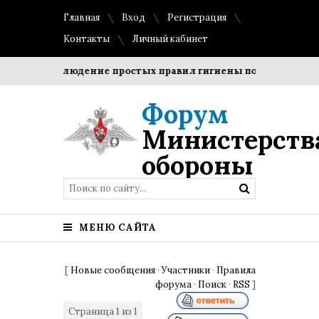
Главная
Вход
Регистрация
Контакты
Личный кабинет
ки?
Соблюдение простых правил гигиены помогает сохран
Форум
Министерств
обороны
МЕНЮ САЙТА
[
Новые сообщения
·
Участники
·
Правила
форума
·
Поиск
·
RSS
]
Страница
1
из
1