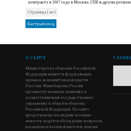
контракту в 2017 году в Москве, СПБ и других регион
Страница
1
из
1
1
О САЙТЕ
ГЛАВН
Министерство обороны Российской
Федерации является федеральным
органом исполнительной власти
Росссии. Минобороны России
организует военную политику и
осуществляющий государственное
управление в области обороны
Российской Федерации. На сайте
представлены последние военные
новости, ведётся обсуждение вопросов,
касающихся военной ипотеки, пенсии