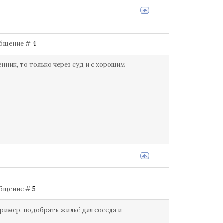
ообщение #
4
нник, то только через суд и с хорошим
ообщение #
5
ример, подобрать жильё для соседа и