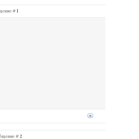
общение #
1
ообщение #
2