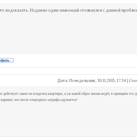
те подсказать. Недавно один знакомый столкнулся с данной проблемо
Дата: Понедельник, 30.11.2015, 17:34 | С
же действует закон он владелец квартиры, а уж какой образ жизни ведёт, в принципе его 
 вариант, что после очередного штрафа одумается!