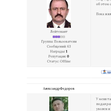
об этом 
Пока жил
Лейтенант
Группа: Пользователи
Сообщений:
63
Награды:
1
Репутация:
0
Статус:
Offline
АлександрФедоров
У меня т
подал ра
уволен и