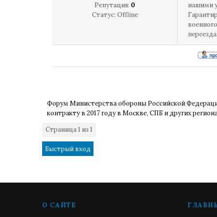
Репутация:
0
нашими у
Статус:
Offline
Гарантир
военног
переезда
Форум Министерства обороны Российской Федерац
контракту в 2017 году в Москве, СПБ и других регион
Страница
1
из
1
1
О САЙТЕ
ГЛАВН