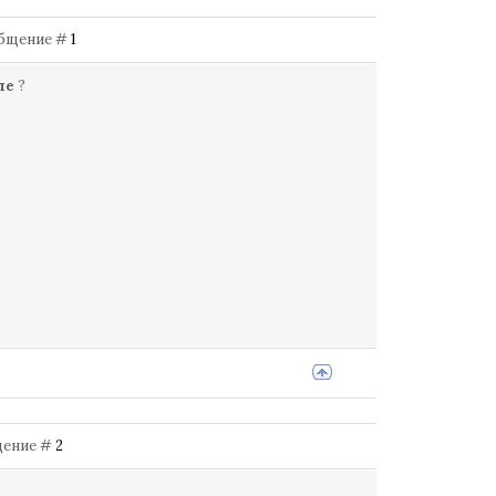
ообщение #
1
ле
?
бщение #
2