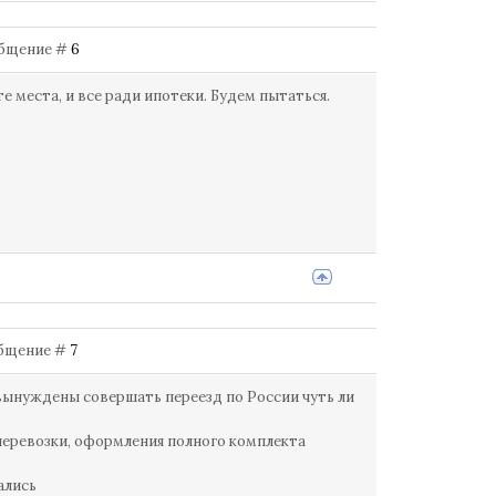
ообщение #
6
 места, и все ради ипотеки. Будем пытаться.
ообщение #
7
ынуждены совершать переезд по России чуть ли
перевозки, оформления полного комплекта
ались