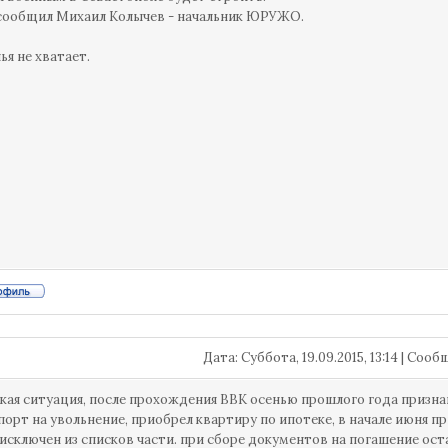
сообщил Михаил Колычев - начальник ЮРУЖО.
ья не хватает.
Дата: Суббота, 19.09.2015, 13:14 | Соо
акая ситуация, после прохождения ВВК осенью прошлого года призна
порт на увольнение, приобрел квартиру по ипотеке, в начале июня п
 исключен из списков части. при сборе документов на погашение ос