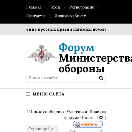
Главная
Вход
Регистрация
Контакты
Личный кабинет
Соблюдение простых правил гигиены помогает сохранить 
Форум
Министерств
обороны
МЕНЮ САЙТА
[
Новые сообщения
·
Участники
·
Правила
форума
·
Поиск
·
RSS
]
Страница
1
из
1