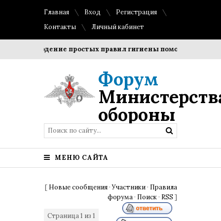
Главная
Вход
Регистрация
Контакты
Личный кабинет
Соблюдение простых правил гигиены помогает сохранить
Форум
Министерств
обороны
МЕНЮ САЙТА
[
Новые сообщения
·
Участники
·
Правила
форума
·
Поиск
·
RSS
]
Страница
1
из
1