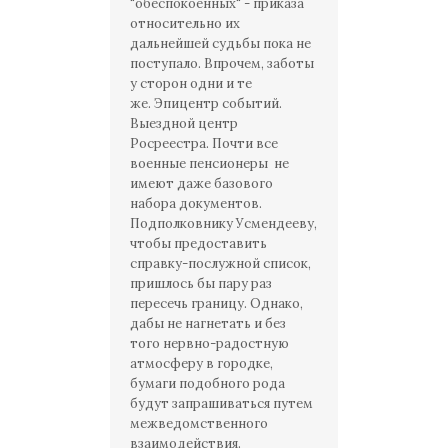
"обеспокоенных" - приказа
относительно их
дальнейшей судьбы пока не
поступало. Впрочем, заботы
у сторон одни и те
же. Эпицентр событий.
Выездной центр
Росреестра. Почти все
военные пенсионеры не
имеют даже базового
набора документов.
Подполковнику Усмендееву,
чтобы предоставить
справку-послужной список,
пришлось бы пару раз
пересечь границу. Однако,
дабы не нагнетать и без
того нервно-радостную
атмосферу в городке,
бумаги подобного рода
будут запрашиваться путем
межведомственного
взаимодействия.