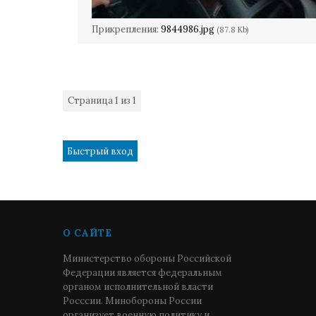
Прикрепления:
9844986.jpg
(87.8 Kb)
Страница
1
из
1
1
О САЙТЕ
Министерство обороны Российской
Федерации является федеральным
органом исполнительной власти
Росссии. Минобороны России
организует военную политику и