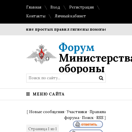
Главная
Вход
Регистрация
Контакты
Личный кабинет
Соблюдение простых правил гигиены помогает сохранить пр
Форум
Министерств
обороны
МЕНЮ САЙТА
[
Новые сообщения
·
Участники
·
Правила
форума
·
Поиск
·
RSS
]
Страница
1
из
1