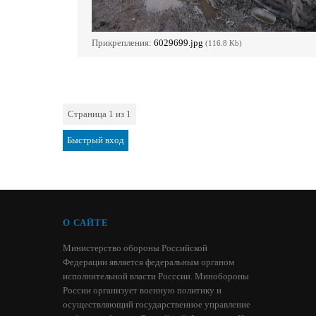
Прикрепления:
6029699.jpg
(116.8 Kb)
Страница
1
из
1
1
О САЙТЕ
Министерство обороны Российской
Федерации является федеральным органом
исполнительной власти Росссии. Минобороны
России организует военную политику и
осуществляющий государственное управление