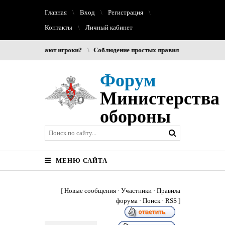
Главная
Вход
Регистрация
Контакты
Личный кабинет
 чаще выбирают игроки?
Соблюдение простых правил гигиены помогает 
Форум
Министерства
обороны
МЕНЮ САЙТА
[
Новые сообщения
·
Участники
·
Правила
форума
·
Поиск
·
RSS
]