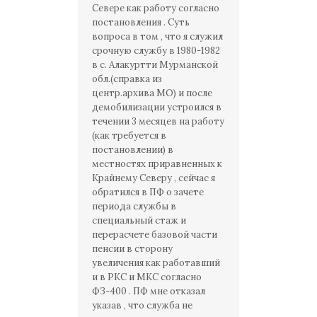
Севере как работу согласно
постановления . Суть
вопроса в том , что я служил
срочную службу в 1980-1982
в с. Алакуртти Мурманской
обл.(справка из
центр.архива МО) и после
демобилизации устроился в
течении 3 месяцев на работу
(как требуется в
постановлении) в
местностях приравненных к
Крайнему Северу , сейчас я
обратился в ПФ о зачете
периода службы в
специальный стаж и
перерасчете базовой части
пенсии в сторону
увеличения как работавший
и в РКС и МКС согласно
ФЗ-400 . ПФ мне отказал
указав , что служба не