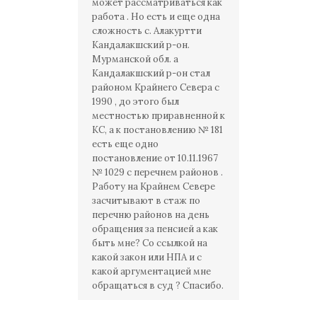
может рассматриваться как
работа . Но есть и еще одна
сложность с. Алакуртти
Кандалакшский р-он.
Мурманской обл. а
Кандалакшский р-он стал
районом Крайнего Севера с
1990 , до этого был
местностью приравненной к
КС, а к постановлению № 181
есть еще одно
постановление от 10.11.1967
№ 1029 с перечнем районов .
Работу на Крайнем Севере
засчитывают в стаж по
перечню районов на день
обращения за пенсией а как
быть мне? Со ссылкой на
какой закон или НПА и с
какой аргументацией мне
обращаться в суд ? Спасибо.