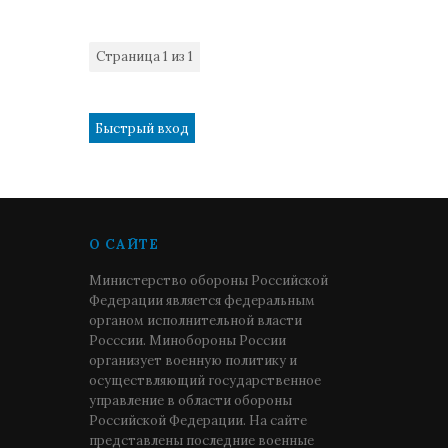
Страница
1
из
1
1
О САЙТЕ
Министерство обороны Российской
Федерации является федеральным
органом исполнительной власти
Росссии. Минобороны России
организует военную политику и
осуществляющий государственное
управление в области обороны
Российской Федерации. На сайте
представлены последние военные