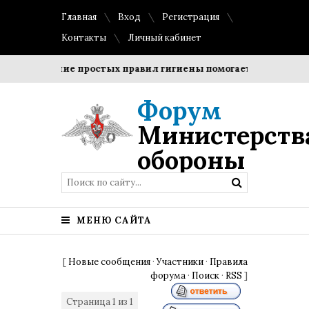
Главная
Вход
Регистрация
Контакты
Личный кабинет
Соблюдение простых правил гигиены помогает сохранить пр
Форум
Министерств
обороны
МЕНЮ САЙТА
[
Новые сообщения
·
Участники
·
Правила
форума
·
Поиск
·
RSS
]
Страница
1
из
1