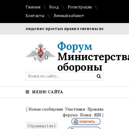
Главная
Вход
Регистрация
Контакты
Личный кабинет
ки?
Соблюдение простых правил гигиены помогает сохран
Форум
Министерств
обороны
МЕНЮ САЙТА
[
Новые сообщения
·
Участники
·
Правила
форума
·
Поиск
·
RSS
]
Страница
1
из
1