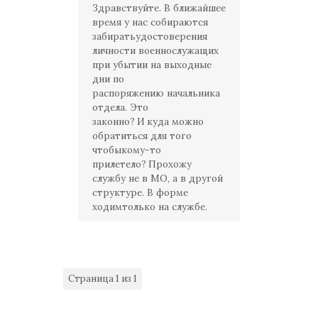
Здравствуйте. В ближайшее
время у нас собираются
забиратьудостоверения
личности военнослужащих
при убытии на выходные
дни по
распоряжению начальника
отдела. Это
законно
?
И
куда можно
обратиться для того
чтобыкому-то
прилетело?
Прохожу
службу не в МО, а в другой
структуре. В форме
ходимтолько на службе.
Страница
1
из
1
1