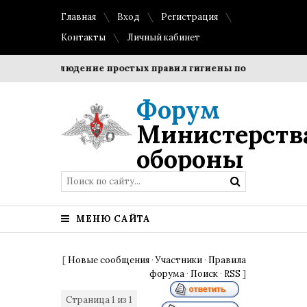
Главная
Вход
Регистрация
Контакты
Личный кабинет
ки?
Соблюдение простых правил гигиены помогает сохран
Форум
Министерств
обороны
МЕНЮ САЙТА
[
Новые сообщения
·
Участники
·
Правила
форума
·
Поиск
·
RSS
]
Страница
1
из
1