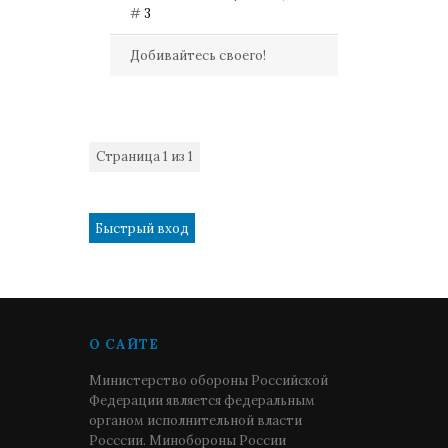
#
3
Добивайтесь своего!
Страница
1
из
1
1
О САЙТЕ
Министерство обороны Российской
Федерации является федеральным
органом исполнительной власти
Росссии. Минобороны России