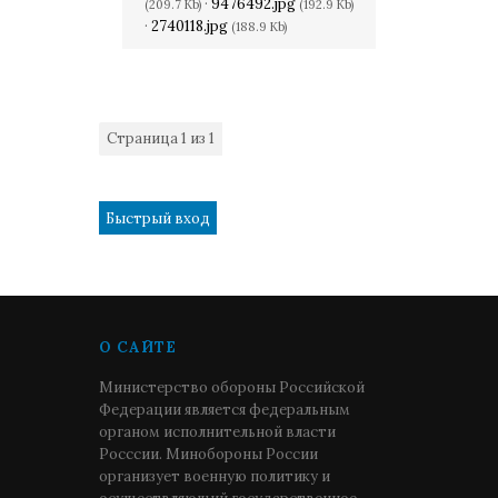
·
9476492.jpg
(209.7 Kb)
(192.9 Kb)
·
2740118.jpg
(188.9 Kb)
Страница
1
из
1
1
О САЙТЕ
Министерство обороны Российской
Федерации является федеральным
органом исполнительной власти
Росссии. Минобороны России
организует военную политику и