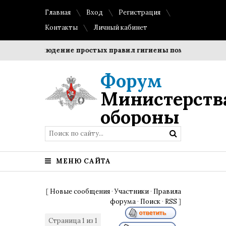
Главная
Вход
Регистрация
Контакты
Личный кабинет
и?
Соблюдение простых правил гигиены помогает сохрани
Форум
Министерств
обороны
МЕНЮ САЙТА
[
Новые сообщения
·
Участники
·
Правила
форума
·
Поиск
·
RSS
]
Страница
1
из
1