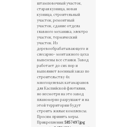
штамповочный участок,
старая кузница, новая
кузница, строительный
участок, ремонтный
участок, сдание отдела
главного механика, электро
участок, термический
участок. Из
деревообрабатывающего и
слесарно- монтажного цеха
вывезены все станки. Завод
работает до сих пор и
выполняет военный заказ по
строительству 4х
многоцелевых катамаранов
для Каспийской флотилии,
но несмотря на это завод
планомерно разрушают и на
этой территории будут
строить жилые комплексы.
Просим принять меры.
Прикрепления:
5857497.jpg